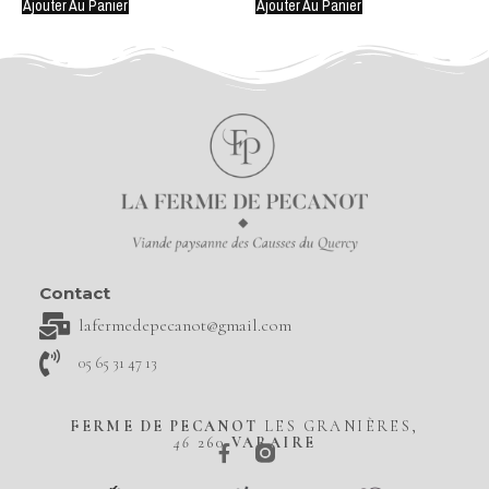
Ajouter Au Panier
Ajouter Au Panier
Contact
lafermedepecanot@gmail.com
05 65 31 47 13
FERME DE PECANOT
LES GRANIÈRES,
46
260
VARAIRE