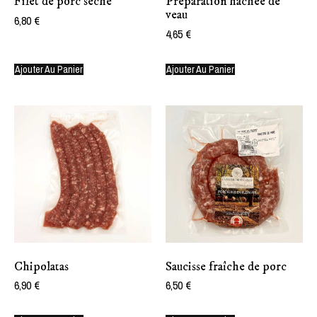
Filet de porc séché
Préparation hachée de
veau
6,80
€
4,65
€
Ajouter Au Panier
Ajouter Au Panier
Chipolatas
Saucisse fraîche de porc
6,90
€
6,50
€